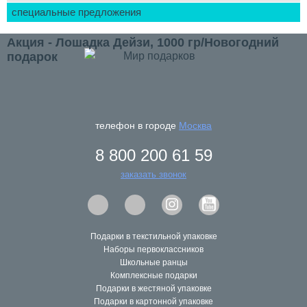
специальные предложения
Акция - Лошадка Дейзи, 1000 гр/Новогодний
подарок
До окончания акции осталось
-222
7
58
4
undefined
часов
минут
секунды
телефон в городе
Москва
8 800 200 61 59
заказать звонок
Условия акции:
Подарки в текстильной упаковке
Наборы первоклассников
скидка предоставляется при 100% предоплате;
Школьные ранцы
скидка не суммируется с другими акциями;
Комплексные подарки
скидка действует, пока товар есть в наличии.
Подарки в жестяной упаковке
Подарки в картонной упаковке