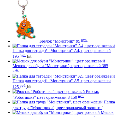
руб.
Брелок "Монстрик"
95
Папка для тетрадей "Монстрики" А4, цвет оранжевый
руб.
195
hit
Мешок для обуви "Монстрики", цвет оранжевый
385
руб.
Папка для тетрадей "Монстрики" А5, цвет оранжевый
руб.
125
hit
Рюкзак
руб.
"Роботишка" цвет оранжевый
3 150
Папка
для труда "Монстрики", цвет оранжевый
звоните
hit
Мешок
руб.