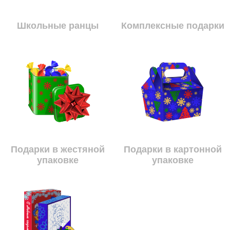
Школьные ранцы
Комплексные подарки
Подарки в жестяной
Подарки в картонной
упаковке
упаковке