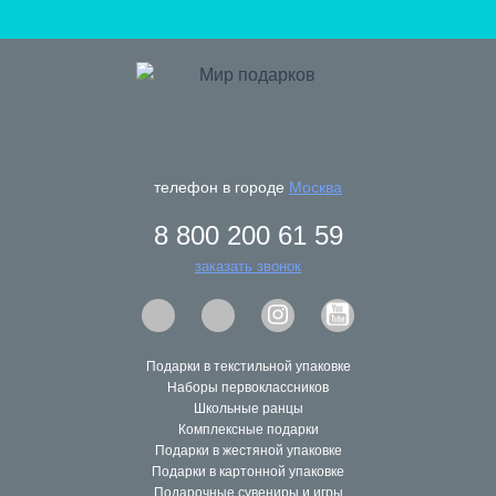
регулярные акции и бонусы
телефон в городе
Москва
8 800 200 61 59
внимательное отношение к нашим Заказчикам
заказать звонок
Подарки в текстильной упаковке
Наборы первоклассников
Школьные ранцы
Комплексные подарки
Подарки в жестяной упаковке
максимально творческая реализация
Подарки в картонной упаковке
Подарочные сувениры и игры