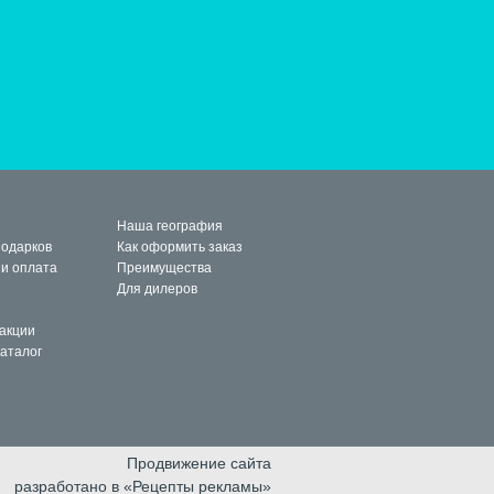
Наша география
подарков
Как оформить заказ
 и оплата
Преимущества
Для дилеров
 акции
каталог
Продвижение сайта
разработано в «Рецепты рекламы»