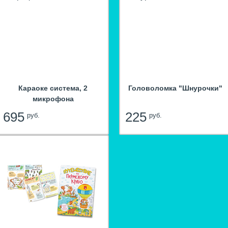
Караоке система, 2
Головоломка "Шнурочки"
микрофона
695
225
руб.
руб.
hit