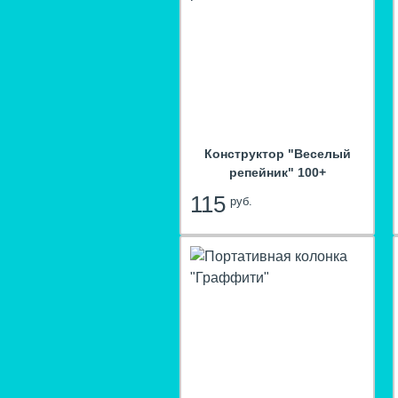
Конструктор "Веселый
репейник" 100+
115
руб.
hit