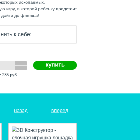
екоторых ископаемых.
ую игру, в которой ребенку предстоит
 дойти до финиша!
нить к себе:
купить
у
235
руб.
назад
вперед
hit