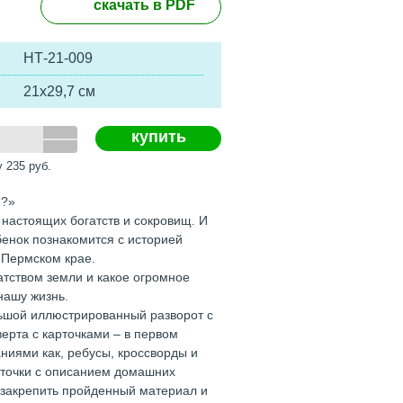
скачать в PDF
НТ-21-009
21х29,7 см
купить
у
235
руб.
я?»
настоящих богатств и сокровищ. И
бенок познакомится с историей
 Пермском крае.
атством земли и какое огромное
нашу жизнь.
льшой иллюстрированный разворот с
ерта с карточками – в первом
аниями как, ребусы, кроссворды и
арточки с описанием домашних
 закрепить пройденный материал и