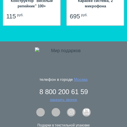
Конструктор "Веселый
Караоке система, 2
репейник" 100+
микрофона
115
695
руб.
руб.
телефон в городе
Москва
hit
8 800 200 61 59
заказать звонок
Подарки в текстильной упаковке