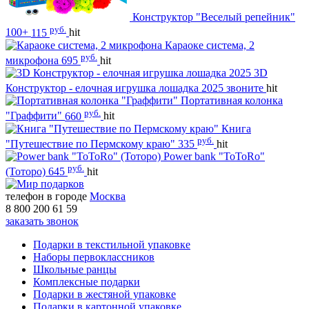
Конструктор "Веселый репейник"
руб.
100+
115
hit
Караоке система, 2
руб.
микрофона
695
hit
3D
Конструктор - елочная игрушка лошадка 2025
звоните
hit
Портативная колонка
руб.
"Граффити"
660
hit
Книга
руб.
"Путешествие по Пермскому краю"
335
hit
Power bank "ToToRo"
руб.
(Тоторо)
645
hit
телефон в городе
Москва
8 800 200 61 59
заказать звонок
Подарки в текстильной упаковке
Наборы первоклассников
Школьные ранцы
Комплексные подарки
Подарки в жестяной упаковке
Подарки в картонной упаковке