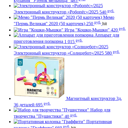
купания "Утенок мельница"
485
руб.
Электронный конструктор «Робопёс»/2025
540
Мемо
руб.
"Пермь Великая" 2020 (50 карточек)
250
hit
руб.
Игра "Кошки-Мышки"
420
Аппарат для
руб.
приготовления попкорна
1 015
руб.
Электронный конструктор «Солнцебот»/2025
580
Магнитный конструктор 3д,
руб.
36 деталей
695
Набор для
руб.
творчества "Пушистики"
40
Портативная
руб.
колонка "Граффити"
660
hit