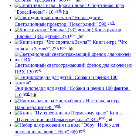
Спортивная игра
руб.
"Бросай-лови"
410
hit
руб.
Светодиодный проектор "Новогодний"
590
Конструктор
руб.
"Ёлочка" (332 детали)
330
hit
Книга-игра "Что
руб.
спрятала Земля?"
235
hit
Светодиодный светоотражающий брелок для ключей из
руб.
ПВХ
130
Энциклопедия для детей "Собаки и щенки 100 фактов"
руб.
110
hit
Настольная игра
руб.
Нано-кёрлинг
695
Книга
руб.
"Путешествие по Пермскому краю"
335
hit
Набор для
руб.
рисования на воде "Эбру"
460